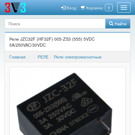
Вход
Корзина:
0
Найти
Реле JZC32F (HF32F) 005-ZS3 (555) 5VDC
5A/250VAC/30VDC
Главная
РЕЛЕ
Реле электромагнитные