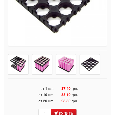
от
1
шт.
37.40
грн.
от
10
шт.
33.10
грн.
от
20
шт.
28.80
грн.
КУПИТЬ