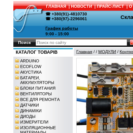
ГЛАВНАЯ
|
НОВОСТИ
|
ПРАЙС-ЛИСТ
|
О
☎ +380(91)-4810730
Скл
☎ +380(97)-2296061
График работы
9:00 - 15:00
Поиск
Главная
/
/
МОДУЛИ
/
Контр
КАТАЛОГ ТОВАРІВ
ARDUINO
ECOFLOW
АКУСТИКА
БАТАРЕИ,
АККУМУЛЯТОРЫ
БЛОКИ ПИТАНИЯ
ВЕНТИЛЯТОРЫ
ВСЕ ДЛЯ РЕМОНТА
ДАТЧИКИ
ДИНАМІКИ
ДИОДЫ
ИЗМЕРИТЕЛИ
ИЗОЛЯЦИОННЫЕ
МАТЕРИАЛЫ