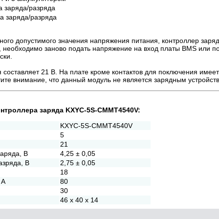
а заряда/разряда
а заряда/разряда
ого допустимого значения напряжения питания, контроллер заряд
, необходимо заново подать напряжение на вход платы BMS или п
ски.
составляет 21 В. На плате кроме контактов для поключения имеет
тите внимание, что данный модуль не является зарядным устройст
онтроллера заряда KXYC-5S-CMMT4540V:
KXYC-5S-CMMT4540V
5
21
аряда, В
4,25 ± 0,05
азряда, В
2,75 ± 0,05
18
 А
80
30
46 x 40 x 14