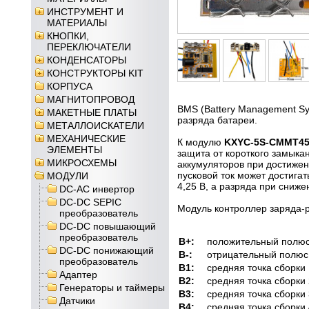
ИНСТРУМЕНТ И
МАТЕРИАЛЫ
КНОПКИ,
ПЕРЕКЛЮЧАТЕЛИ
КОНДЕНСАТОРЫ
КОНСТРУКТОРЫ KIT
КОРПУСА
МАГНИТОПРОВОД
BMS (Battery Management Sy
МАКЕТНЫЕ ПЛАТЫ
разряда батареи.
МЕТАЛЛОИСКАТЕЛИ
МЕХАНИЧЕСКИЕ
К модулю
KXYC-5S-CMMT45
ЭЛЕМЕНТЫ
защита от короткого замыка
МИКРОСХЕМЫ
аккумуляторов при достижен
пусковой ток может достига
МОДУЛИ
4,25 В, а разряда при сниже
DC-AC инвертор
DC-DC SEPIC
Модуль контроллер заряда-
преобразователь
DC-DC повышающий
преобразователь
B+:
положительный полюс
DC-DC понижающий
B-:
отрицательный полюс
преобразователь
B1:
средняя точка сборки
Адаптер
B2:
средняя точка сборки
Генераторы и таймеры
B3:
средняя точка сборки
Датчики
B4:
средняя точка сборки