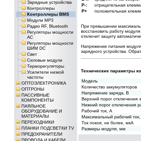
Зарядные устройства
P-:
отрицательная клемм
Контроллеры
P+
положительная клемм
Контроллеры BMS
Модули MP3
Радио RF, Bluetooth
При превышении максимальн
восстановить работу модуля
Регуляторы мощности
отключит защиту автоматиче
AC
Регуляторы мощности
Напряжение питания модуля 
ШИМ DC
зарядного устройства. Обра
Свет
Силовые модули
Терморегуляторы
Технические параметры к
Усилители низкой
частоты
Модель
ОПТОЭЛЕКТРОНИКА
Количество аккумуляторов
ОПТРОНЫ
Напряжение заряда, В
ПАССИВНЫЕ
Верхний порог отключения з
КОМПОНЕНТЫ
Нижний порог отключения р
ПАЯЛЬНОЕ
Рабочий ток, А
ОБОРУДОВАНИЕ И
МАТЕРИАЛЫ
Максимальный рабочий ток,
ПЕРЕХОДНИКИ
Ток покоя, не более, мкА
ПЛАНКИ ПОДСВЕТКИ TV
Размеры модуля, мм
ПРЕДОХРАНИТЕЛИ
ПРОВОДА И КАБЕЛИ