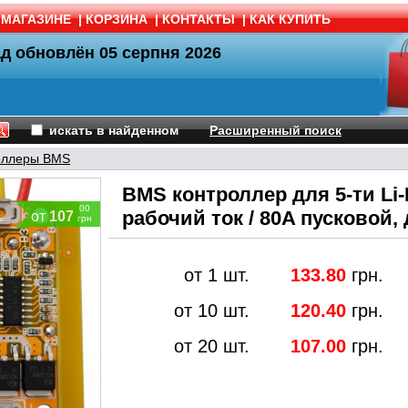
 МАГАЗИНЕ
|
КОРЗИНА
|
КОНТАКТЫ
|
КАК КУПИТЬ
ад обновлён
05 серпня 2026
искать в найденном
Расширенный поиск
оллеры BMS
BMS контроллер для 5-ти Li
00
рабочий ток / 80A пусковой,
от
107
грн
от 1 шт.
133.80
грн.
от 10 шт.
120.40
грн.
от 20 шт.
107.00
грн.