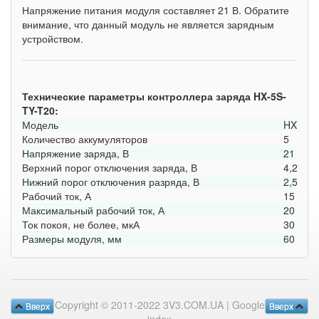
Напряжение питания модуля составляет 21 В. Обратите
внимание, что данный модуль не является зарядным
устройством.
Технические параметры контроллера заряда HX-5S-
TY-T20:
Модель
HX-5S-
Количество аккумуляторов
5
Напряжение заряда, В
21
Верхний порог отключения заряда, В
4,25 ± 
Нижний порог отключения разряда, В
2,5 ± 0
Рабочий ток, А
15
Максимальный рабочий ток, А
20
Ток покоя, не более, мкА
30
Размеры модуля, мм
60 x 40
Copyright © 2011-2022 3V3.COM.UA |
Google
Вверх
Вверх