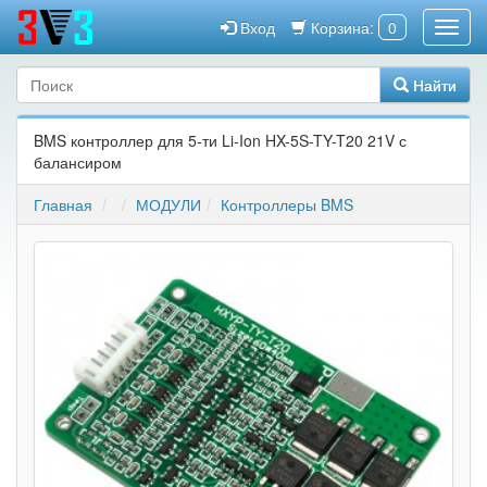
Вход
Корзина:
0
Найти
BMS контроллер для 5-ти Li-Ion HX-5S-TY-T20 21V с
балансиром
Главная
МОДУЛИ
Контроллеры BMS