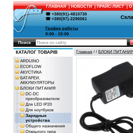
ГЛАВНАЯ
|
НОВОСТИ
|
ПРАЙС-ЛИСТ
|
О
☎ +380(91)-4810730
Скл
☎ +380(97)-2296061
График работы
9:00 - 15:00
Поиск
Главная
/
/
БЛОКИ ПИТАНИ
КАТАЛОГ ТОВАРІВ
ARDUINO
ECOFLOW
АКУСТИКА
БАТАРЕИ,
АККУМУЛЯТОРЫ
БЛОКИ ПИТАНИЯ
DC-DC
преобразователи
Для LED IP20
Для ноутбуков
Зарядные
устройства
Общего назначения
Открытого типа