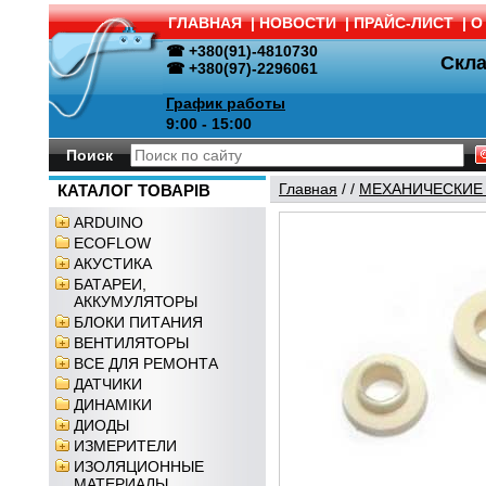
ГЛАВНАЯ
|
НОВОСТИ
|
ПРАЙС-ЛИСТ
|
О
☎ +380(91)-4810730
Скл
☎ +380(97)-2296061
График работы
9:00 - 15:00
Поиск
Главная
/
/
МЕХАНИЧЕСКИЕ
КАТАЛОГ ТОВАРІВ
ARDUINO
ECOFLOW
АКУСТИКА
БАТАРЕИ,
АККУМУЛЯТОРЫ
БЛОКИ ПИТАНИЯ
ВЕНТИЛЯТОРЫ
ВСЕ ДЛЯ РЕМОНТА
ДАТЧИКИ
ДИНАМІКИ
ДИОДЫ
ИЗМЕРИТЕЛИ
ИЗОЛЯЦИОННЫЕ
МАТЕРИАЛЫ