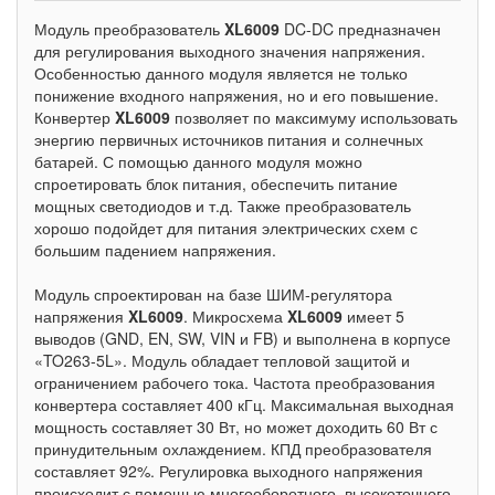
Модуль преобразователь
XL6009
DC-DC предназначен
для регулирования выходного значения напряжения.
Особенностью данного модуля является не только
понижение входного напряжения, но и его повышение.
Конвертер
XL6009
позволяет по максимуму использовать
энергию первичных источников питания и солнечных
батарей. С помощью данного модуля можно
спроетировать блок питания, обеспечить питание
мощных светодиодов и т.д. Также преобразователь
хорошо подойдет для питания электрических схем с
большим падением напряжения.
Модуль спроектирован на базе ШИМ-регулятора
напряжения
XL6009
. Микросхема
XL6009
имеет 5
выводов (GND, EN, SW, VIN и FB) и выполнена в корпусе
«TO263-5L». Модуль обладает тепловой защитой и
ограничением рабочего тока. Частота преобразования
конвертера составляет 400 кГц. Максимальная выходная
мощность составляет 30 Вт, но может доходить 60 Вт с
принудительным охлаждением. КПД преобразователя
составляет 92%. Регулировка выходного напряжения
происходит с помощью многооборотного, высокоточного