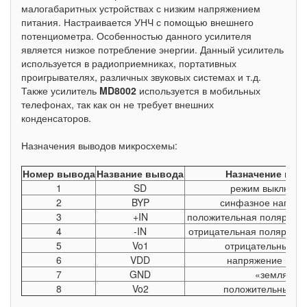
малогабаритных устройствах с низким напряжением
питания. Настраивается УНЧ с помощью внешнего
потенциометра. Особенностью данного усилителя
является низкое потребление энергии. Данный усилитель
используется в радиоприемниках, портативных
проигрывателях, различных звуковых системах и т.д.
Также усилитель
MD8002
используется в мобильных
телефонах, так как он не требует внешних
конденсаторов.
Назначения выводов микросхемы:
Номер вывода
Название вывода
Назначение выв
1
SD
режим выключен
2
BYP
синфазное напряж
3
+IN
положительная полярност
4
-IN
отрицательная полярност
5
Vo1
отрицательный в
6
VDD
напряжение пита
7
GND
«земля»
8
Vo2
положительный в