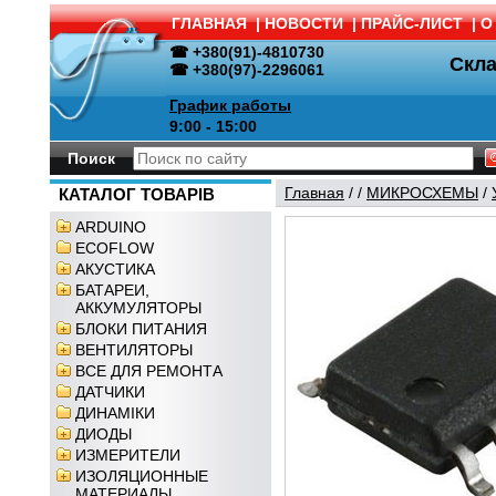
ГЛАВНАЯ
|
НОВОСТИ
|
ПРАЙС-ЛИСТ
|
О
☎ +380(91)-4810730
Скл
☎ +380(97)-2296061
График работы
9:00 - 15:00
Поиск
Главная
/
/
МИКРОСХЕМЫ
/
КАТАЛОГ ТОВАРІВ
ARDUINO
ECOFLOW
АКУСТИКА
БАТАРЕИ,
АККУМУЛЯТОРЫ
БЛОКИ ПИТАНИЯ
ВЕНТИЛЯТОРЫ
ВСЕ ДЛЯ РЕМОНТА
ДАТЧИКИ
ДИНАМІКИ
ДИОДЫ
ИЗМЕРИТЕЛИ
ИЗОЛЯЦИОННЫЕ
МАТЕРИАЛЫ