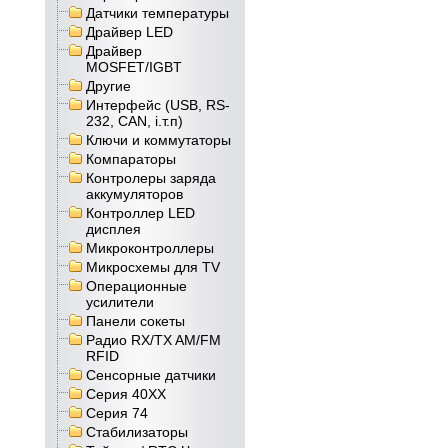
Датчики температуры
Драйвер LED
Драйвер
MOSFET/IGBT
Другие
Интерфейс (USB, RS-
232, CAN, і.т.п)
Ключи и коммутаторы
Компараторы
Контролеры заряда
аккумуляторов
Контроллер LED
дисплея
Микроконтроллеры
Микросхемы для TV
Операционные
усилители
Панели сокеты
Радио RX/TX AM/FM
RFID
Сенсорные датчики
Серия 40XX
Серия 74
Стабилизаторы