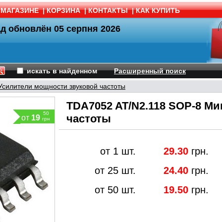
 МАГАЗИНЕ
|
КОРЗИНА
|
КОНТАКТЫ
|
КАК КУПИТЬ
ад обновлён
05 серпня 2026
искать в найденном
Расширенный поиск
Усилители мощности звуковой частоты
TDA7052 AT/N2.118 SOP-8 Ми
50
частоты
от
19
грн
от 1 шт.
29.30
грн.
от 25 шт.
24.40
грн.
от 50 шт.
19.50
грн.