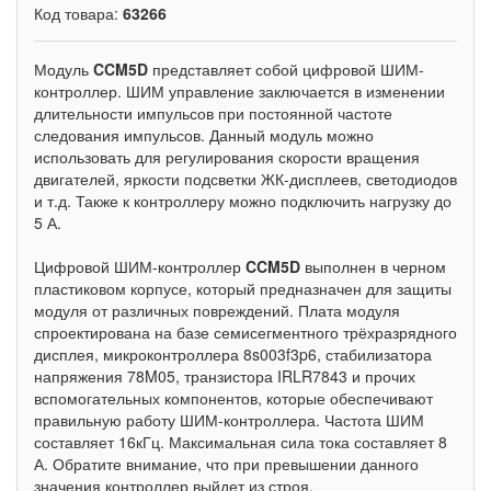
Код товара:
63266
Модуль
CCM5D
представляет собой цифровой ШИМ-
контроллер. ШИМ управление заключается в изменении
длительности импульсов при постоянной частоте
следования импульсов. Данный модуль можно
использовать для регулирования скорости вращения
двигателей, яркости подсветки ЖК-дисплеев, светодиодов
и т.д. Также к контроллеру можно подключить нагрузку до
5 А.
Цифровой ШИМ-контроллер
CCM5D
выполнен в черном
пластиковом корпусе, который предназначен для защиты
модуля от различных повреждений. Плата модуля
спроектирована на базе семисегментного трёхразрядного
дисплея, микроконтроллера 8s003f3p6, стабилизатора
напряжения 78M05, транзистора IRLR7843 и прочих
вспомогательных компонентов, которые обеспечивают
правильную работу ШИМ-контроллера. Частота ШИМ
составляет 16кГц. Максимальная сила тока составляет 8
А. Обратите внимание, что при превышении данного
значения контроллер выйдет из строя.