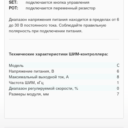
SET:
подключается кнопка управления
POT:
подключается переменный резистор
Диапазон напряжения питания находится в пределах от 6
до 30 В постоянного тока. Соблюдайте правильную
полярность при подключении питания.
Технические характеристики ШИМ-контроллера:
Модель
CCM
Напряжение питания, В
6 ... 3
Максимальный выходной ток, А
8
Частота ШИМ, кГц
16
Диапазон регулируемой скорости, %
0 ... 
Размеры модуля, мм
78 х 4