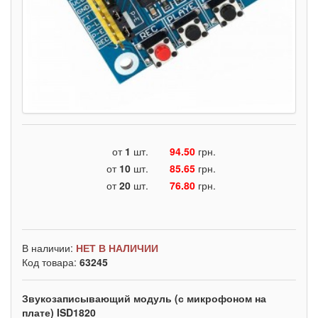
от
1
шт.
94.50
грн.
от
10
шт.
85.65
грн.
от
20
шт.
76.80
грн.
В наличии:
НЕТ В НАЛИЧИИ
Код товара:
63245
Звукозаписывающий модуль (с микрофоном на
плате) ISD1820