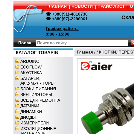
ГЛАВНАЯ
|
НОВОСТИ
|
ПРАЙС-ЛИСТ
|
О
☎ +380(91)-4810730
Скл
☎ +380(97)-2296061
График работы
9:00 - 15:00
Поиск
Главная
/
/
КНОПКИ, ПЕРЕК
КАТАЛОГ ТОВАРІВ
ARDUINO
ECOFLOW
АКУСТИКА
БАТАРЕИ,
АККУМУЛЯТОРЫ
БЛОКИ ПИТАНИЯ
ВЕНТИЛЯТОРЫ
ВСЕ ДЛЯ РЕМОНТА
ДАТЧИКИ
ДИНАМІКИ
ДИОДЫ
ИЗМЕРИТЕЛИ
ИЗОЛЯЦИОННЫЕ
МАТЕРИАЛЫ