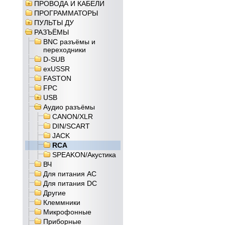
ПРОВОДА И КАБЕЛИ
ПРОГРАММАТОРЫ
ПУЛЬТЫ ДУ
РАЗЪЁМЫ
BNC разъёмы и
переходники
D-SUB
exUSSR
FASTON
FPC
USB
Аудио разъёмы
CANON/XLR
DIN/SCART
JACK
RCA
SPEAKON/Акустика
ВЧ
Для питания AC
Для питания DC
Другие
Клеммники
Микрофонные
Приборные