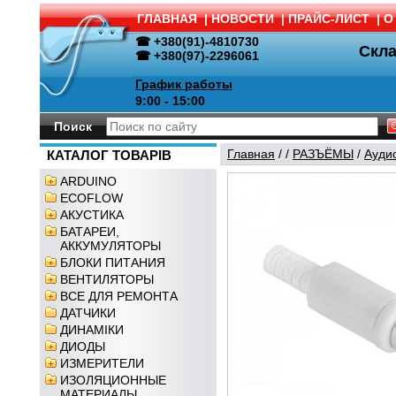
ГЛАВНАЯ
|
НОВОСТИ
|
ПРАЙС-ЛИСТ
|
О
☎ +380(91)-4810730
Скл
☎ +380(97)-2296061
График работы
9:00 - 15:00
Поиск
Главная
/
/
РАЗЪЁМЫ
/
Ауди
КАТАЛОГ ТОВАРІВ
ARDUINO
ECOFLOW
АКУСТИКА
БАТАРЕИ,
АККУМУЛЯТОРЫ
БЛОКИ ПИТАНИЯ
ВЕНТИЛЯТОРЫ
ВСЕ ДЛЯ РЕМОНТА
ДАТЧИКИ
ДИНАМІКИ
ДИОДЫ
ИЗМЕРИТЕЛИ
ИЗОЛЯЦИОННЫЕ
МАТЕРИАЛЫ