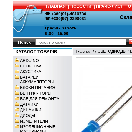
ГЛАВНАЯ
|
НОВОСТИ
|
ПРАЙС-ЛИСТ
|
О
☎ +380(91)-4810730
Скл
☎ +380(97)-2296061
График работы
9:00 - 15:00
Поиск
Главная
/
/
СВЕТОДИОДЫ
/
КАТАЛОГ ТОВАРІВ
ARDUINO
ECOFLOW
АКУСТИКА
БАТАРЕИ,
АККУМУЛЯТОРЫ
БЛОКИ ПИТАНИЯ
ВЕНТИЛЯТОРЫ
ВСЕ ДЛЯ РЕМОНТА
ДАТЧИКИ
ДИНАМІКИ
ДИОДЫ
ИЗМЕРИТЕЛИ
ИЗОЛЯЦИОННЫЕ
МАТЕРИАЛЫ