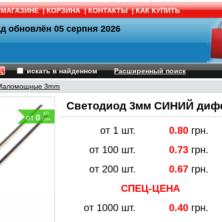
 МАГАЗИНЕ
|
КОРЗИНА
|
КОНТАКТЫ
|
КАК КУПИТЬ
ад обновлён
05 серпня 2026
искать в найденном
Расширенный поиск
Маломощные 3mm
Светодиод 3мм СИНИЙ ди
40
от
0
грн
от 1 шт.
0.80
грн.
от 100 шт.
0.73
грн.
от 200 шт.
0.67
грн.
СПЕЦ-ЦЕНА
от 1000 шт.
0.40
грн.