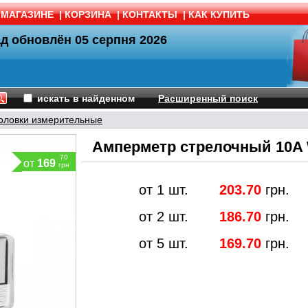
 МАГАЗИНЕ
|
КОРЗИНА
|
КОНТАКТЫ
|
КАК КУПИТЬ
ад обновлён
05 серпня 2026
искать в найденном
Расширенный поиск
оловки измерительные
Амперметр стрелочный 10A 
70
от
169
грн
от 1 шт.
203.70
грн.
от 2 шт.
186.70
грн.
от 5 шт.
169.70
грн.