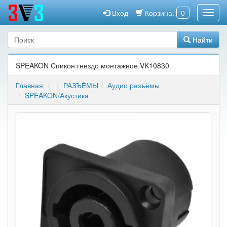
Вход
Корзина:
0
Найти
SPEAKON Спикон гнездо монтажное VK10830
Главная
РАЗЪЁМЫ
Аудио разъёмы
SPEAKON/Акустика