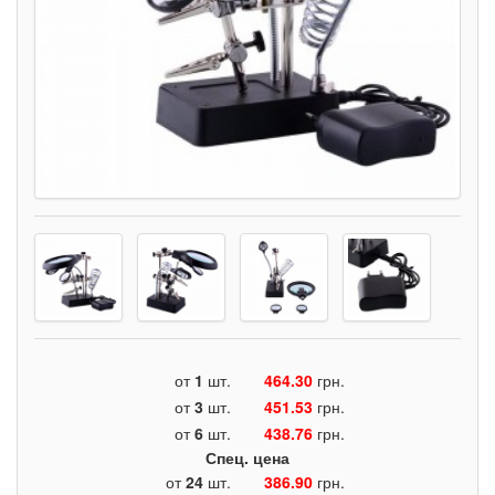
от
1
шт.
464.30
грн.
от
3
шт.
451.53
грн.
от
6
шт.
438.76
грн.
Спец. цена
от
24
шт.
386.90
грн.