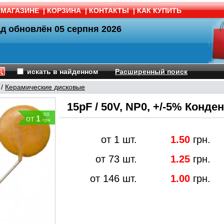
 МАГАЗИНЕ
|
КОРЗИНА
|
КОНТАКТЫ
|
КАК КУПИТЬ
ад обновлён
05 серпня 2026
искать в найденном
Расширенный поиск
/
Керамические дисковые
15pF / 50V, NP0, +/-5% Кон
00
от
1
грн
от 1 шт.
1.50
грн.
от 73 шт.
1.25
грн.
от 146 шт.
1.00
грн.