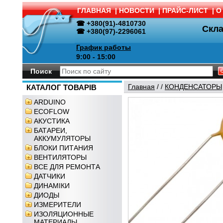
ГЛАВНАЯ
|
НОВОСТИ
|
ПРАЙС-ЛИСТ
|
О
☎ +380(91)-4810730
Скл
☎ +380(97)-2296061
График работы
9:00 - 15:00
Поиск
Главная
/
/
КОНДЕНСАТОРЫ
КАТАЛОГ ТОВАРІВ
ARDUINO
ECOFLOW
АКУСТИКА
БАТАРЕИ,
АККУМУЛЯТОРЫ
БЛОКИ ПИТАНИЯ
ВЕНТИЛЯТОРЫ
ВСЕ ДЛЯ РЕМОНТА
ДАТЧИКИ
ДИНАМІКИ
ДИОДЫ
ИЗМЕРИТЕЛИ
ИЗОЛЯЦИОННЫЕ
МАТЕРИАЛЫ