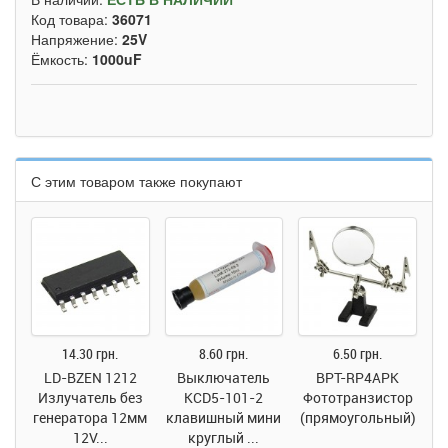
Код товара:
36071
Напряжение:
25V
Ёмкость:
1000uF
С этим товаром также покупают
14.30 грн.
8.60 грн.
6.50 грн.
LD-BZEN 1212
Выключатель
BPT-RP4APK
Излучатель без
KCD5-101-2
Фототранзистор
генератора 12мм
клавишный мини
(прямоугольный)
12V...
круглый ...