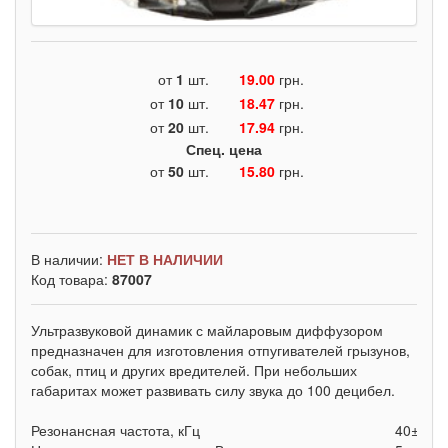
от
1
шт.
19.00
грн.
от
10
шт.
18.47
грн.
от
20
шт.
17.94
грн.
Спец. цена
от
50
шт.
15.80
грн.
В наличии:
НЕТ В НАЛИЧИИ
Код товара:
87007
Ультразвуковой динамик с майларовым диффузором
предназначен для изготовления отпугивателей грызунов,
собак, птиц и других вредителей. При небольших
габаритах может развивать силу звука до 100 децибел.
Резонансная частота, кГц
40±5