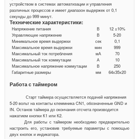
устройством в системах автоматизации и управления
различных процессов и имеет диапазон выдержек от 0,1
секунды до 999 минут.
Технические характеристики:
Напряжение питания
В
12
±
10%
Управляющее напряжение
В
5-20
Минимальное время выдержки
сек
0,1
Максимальное время выдержки
мин
999
Максимальный ток потребления
мА
70
Максимальный ток коммутации
А
10
Максимальное напряжение коммутации
В
250
Габаритные размеры
мм
64х35х20
Работа с таймером
Старт таймера осуществляется подачей напряжения
5-20 вольт на контакты клеммника CN1, обозначенные GND и
IN. Останов таймера до окончания отсчета производится
нажатием кнопки К1 или К2.
Для работы с таймером необходимо предварительно
настроить его, установив требуемые параметры с помощью
двух кнопок и индикатора.