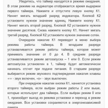
Убедитесь, что таймер находится в режиме ожидания.
В этом режиме на индикаторе отображается время выдержки
первого таймера. Нажмите и отпустите левую кнопку К1.
Начнет мигать младший разряд индикатора. Кнопкой К2
установите нужное значение единиц. Нажмите кнопку К1.
Начнет мигать второй разряд. Кнопкой К2 установите нужное
значение десятков. Снова нажмите кнопку К1. Начнет мигать
третий разряд. Кнопкой К2 установите нужное значение сотен.
Очередное нажатие К1 переведет в меню выбора
режима работы таймера. В младшем разряде
устанавливается режим работы таймера, которое может
принимать значение от 0 до 4. В среднем разряде
устанавливается режим автозапуска – 1 или 0. Если режим
автозапуска установлен в 1, таймер будет автоматически
начинать отсчет при подаче питания. В старшем разряде
выбирается режим звукового подтверждения нажатия клавиш
«-» - звук включен, «о» - звук выключен.
При очередном нажатии кнопки К1, начнется установка
второго таймера, если выбран режим работы 2 или выше,
которые используют два таймера. Если выбран режим 0 или
1, произойдет выход из режима установки и переход в режим
ожидания. Все установки сохраняются в энергонезависимой
памяти.