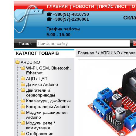
ГЛАВНАЯ
|
НОВОСТИ
|
ПРАЙС-ЛИСТ
|
О
☎ +380(91)-4810730
Скл
☎ +380(97)-2296061
График работы
9:00 - 15:00
Поиск
Главная
/
/
ARDUINO
/
Управ
КАТАЛОГ ТОВАРІВ
ARDUINO
WI-FI, GSM, Bluetooth,
Ethernet
АЦП / ЦАП
Датчики Arduino
Двигатели и
сервоприводы
Клавіатури, джойстики
Контроллеры Arduino
Модули расширения
Arduino
Модули реле /
коммутация
Отображение