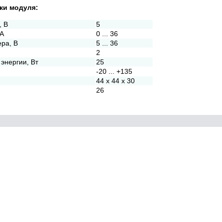
ки модуля:
, В
5
мА
0 ... 36
ра, В
5 ... 36
2
энергии, Вт
25
-20 ... +135
44 х 44 х 30
26