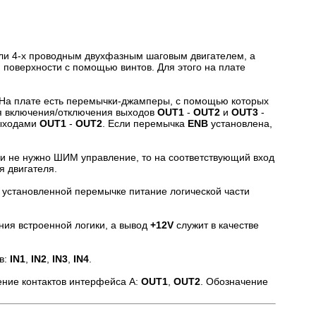
или 4-х проводным двухфазным шаговым двигателем, а
 поверхности с помощью винтов. Для этого на плате
. На плате есть перемычки-джамперы, с помощью которых
 включения/отключения выходов
OUT1
-
OUT2
и
OUT3
-
выходами
OUT1
-
OUT2
. Если перемычка
ENB
установлена,
ли не нужно ШИМ управление, то на соответствующий вход
я двигателя.
 установленной перемычке питание логической части
ния встроенной логики, а вывод
+12V
служит в качестве
в:
IN1
,
IN2
,
IN3
,
IN4
.
ение контактов интерфейса A:
OUT1
,
OUT2
. Обозначение