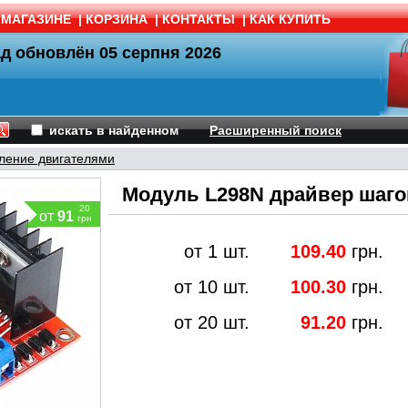
 МАГАЗИНЕ
|
КОРЗИНА
|
КОНТАКТЫ
|
КАК КУПИТЬ
ад обновлён
05 серпня 2026
искать в найденном
Расширенный поиск
ление двигателями
Модуль L298N драйвер шаго
20
от
91
грн
от 1 шт.
109.40
грн.
от 10 шт.
100.30
грн.
от 20 шт.
91.20
грн.