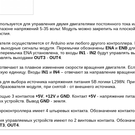
пользуется для управления двумя двигателями постоянного тока 
пазоне напряжений 5-35 вольт. Модуль можно закрепить на плоской
стия.
теля осуществляется от Arduino или любого другого контроллера
ь выходные сигналы модуля. Перемычки обозначены
ENA
и
ENB
для
и перемычка ENA установлена, то входы
IN1
-
IN2
будут управлять 
авлять выходами
OUT3
-
OUT4
.
отвечают за плавное изменение скорости вращения двигателя. Ес
скую единицу. Входы
IN1
и
IN4
– отвечают за направление вращени
 для выбора источника напряжения питания 5В логики L298N. При
бразователя модуля, при снятой - от внешнего источника.
ощью 3 контактов
+5V
,
+12V
и
GND
. Контакт
+5V
- напряжение пита
х устройств. Вывод
GND
- земля.
роконтроллера имеет 4 штыревых контакта. Обозначение контакто
я управляемых устройств имеют по 2 винтовых контакта. Обознач
T3
,
OUT4
.