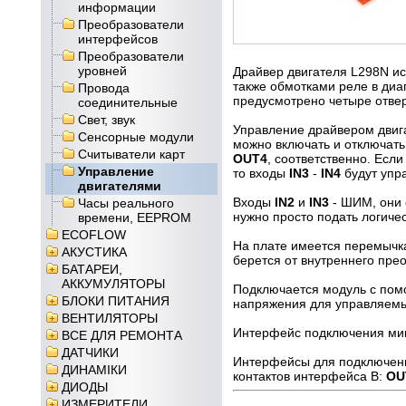
информации
Преобразователи
интерфейсов
Преобразователи
уровней
Драйвер двигателя L298N ис
также обмотками реле в диа
Провода
предусмотрено четыре отвер
соединительные
Свет, звук
Управление драйвером двига
Сенсорные модули
можно включать и отключат
Считыватели карт
OUT4
, соответственно. Есл
Управление
то входы
IN3
-
IN4
будут упр
двигателями
Входы
IN2
и
IN3
- ШИМ, они 
Часы реального
нужно просто подать логиче
времени, EEPROM
ECOFLOW
На плате имеется перемычка
АКУСТИКА
берется от внутреннего прео
БАТАРЕИ,
АККУМУЛЯТОРЫ
Подключается модуль с пом
БЛОКИ ПИТАНИЯ
напряжения для управляемы
ВЕНТИЛЯТОРЫ
Интерфейс подключения мик
ВСЕ ДЛЯ РЕМОНТА
ДАТЧИКИ
Интерфейсы для подключени
ДИНАМІКИ
контактов интерфейса B:
OU
ДИОДЫ
ИЗМЕРИТЕЛИ