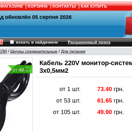
 МАГАЗИНЕ
|
КОРЗИНА
|
КОНТАКТЫ
|
КАК КУПИТЬ
ад обновлён
05 серпня 2026
искать в найденном
Расширенный поиск
ЕЛИ
/
Шнуры соединительные
/
Для питания
Кабель 220V монитор-систем
90
3х0,5мм2
от
49
грн
от 1 шт.
73.40
грн.
от 53 шт.
61.65
грн.
от 105 шт.
49.90
грн.