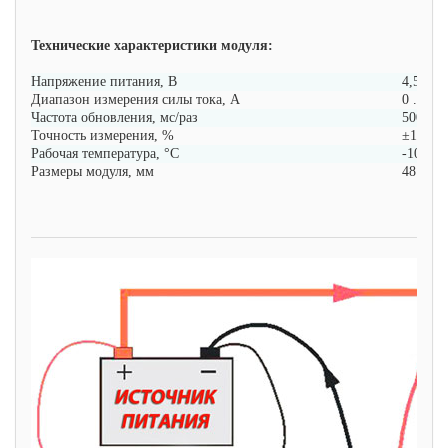
Технические характеристики модуля:
Напряжение питания, В
4,5 ... 
Диапазон измерения силы тока, А
0 ... 9,
Частота обновления, мс/раз
500
Точность измерения, %
±1
Рабочая температура, °C
-10 ... 
Размеры модуля, мм
48 x 29