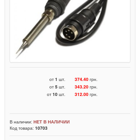
от
1
шт.
374.40
грн.
от
5
шт.
343.20
грн.
от
10
шт.
312.00
грн.
В наличии:
НЕТ В НАЛИЧИИ
Код товара:
10703