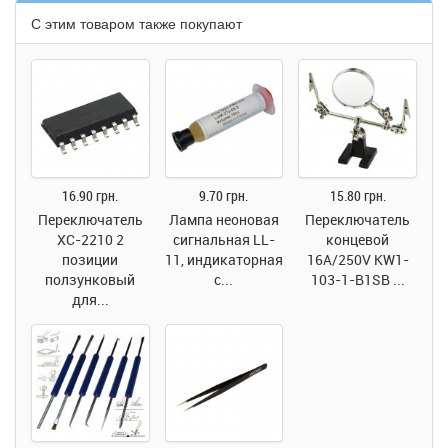
С этим товаром также покупают
16.90 грн.
9.70 грн.
15.80 грн.
Переключатель
Лампа неоновая
Переключатель
XC-2210 2
сигнальная LL-
концевой
позиции
11, индикаторная
16А/250V KW1-
ползунковый
с...
103-1-B1SB ...
для...