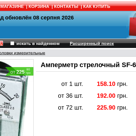
 МАГАЗИНЕ
|
КОРЗИНА
|
КОНТАКТЫ
|
КАК КУПИТЬ
ад обновлён
08 серпня 2026
искать в найденном
Расширенный поиск
оловки измерительные
Амперметр стрелочный SF-6
90
от
225
грн
от 1 шт.
158.10
грн.
от 36 шт.
192.00
грн.
от 72 шт.
225.90
грн.