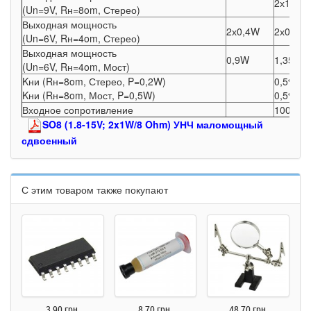
2х1,0W
(Un=9V, Rн=8om, Стерео)
Выходная мощность
2х0,4W
2х0,65
(Un=6V, Rн=4om, Стерео)
Выходная мощность
0,9W
1,35W
(Un=6V, Rн=4om, Мост)
Kни (Rн=8om, Стерео, P=0,2W)
0,5%
Kни (Rн=8om, Мост, P=0,5W)
0,5%
Входное сопротивление
100Kom
SO8 (1.8-15V; 2x1W/8 Ohm) УНЧ маломощный
сдвоенный
С этим товаром также покупают
3.90 грн.
8.70 грн.
48.70 грн.