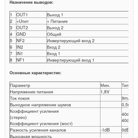
Назначение выводов:
1
OUT1
Выход 1
2
+Uпит
+ Питание
3
OUT2
Выход 2
4
GND
Общий
5
NF2
Инвертирующий вход 2
6
IN2
Вход 2
7
IN1
Вход 1
8
NF1
Инвертирующий вход 1
Основные характеристик:
Параметр
Мин.
Тип.
Напряжение питания
1,8V
Ток покоя
9mA
Выходное напряжение шумов
0,5mV
Коэффициент усиления
40dB
(стерео)
40dB
Коэффициент усиления (мост)
Разность усиления каналов
-1dB
0dB
Выходная мощность