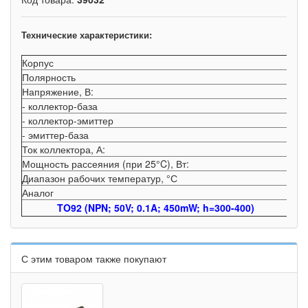
Технические характеристики:
Корпус
TO
Полярность
np
Напряжение, В:
- коллектор-база
50
- коллектор-эмиттер
45
- эмиттер-база
5
Ток коллектора, А:
0,1
Мощность рассеяния (при 25°C), Вт:
0.
Диапазон рабочих температур, °С
-55
Аналог
BC
TO92 (NPN; 50V; 0.1A; 450mW; h=300-400)
С этим товаром также покупают