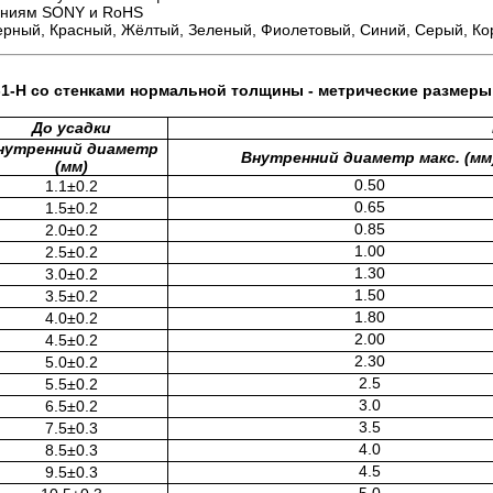
ваниям SONY и RoHS
ерный, Красный, Жёлтый, Зеленый, Фиолетовый, Синий, Серый, К
-1-H со стенками нормальной толщины - метрические размеры
До усадки
нутренний диаметр
Внутренний диаметр макс. (мм
(мм)
0.50
1.1±0.2
0.65
1.5±0.2
0.85
2.0±0.2
1.00
2.5±0.2
1.30
3.0±0.2
1.50
3.5±0.2
1.80
4.0±0.2
2.00
4.5±0.2
2.30
5.0±0.2
2.5
5.5±0.2
3.0
6.5±0.2
3.5
7.5±0.3
4.0
8.5±0.3
4.5
9.5±0.3