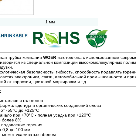
1 мм
ная трубка компании
WOER
изготовлена с использованием совреме
оизводится из специальной композиции высокомолекулярных полим
дувки.
экологическая безопасность, гибкость, способность подавлять горен
бластях электроники, связи, автомобильной промышленности и при
й от коррозии, цветовой маркировки и т.д.
:
металлов и галогенов
 формальдегида и органических соединений олова
от -55°С до +125°С
ачало при +70°С - полная усадка при +120°С
е более 8%
, подавление горения
 0,8 до 100 мм
и: может усаживаться феном