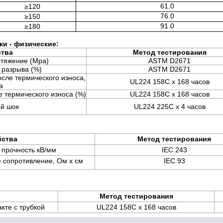
61.0
≥120
76.0
≥150
91.0
≥180
ки - физические:
ства
Метод тестирования
стяжение (Mpa)
ASTM D2671
 разрыва (%)
ASTM D2671
сле термического износа,
UL224 158C x 168 часов
a
 термического износа (%)
UL224 158C x 168 часов
й шок
UL224 225C x 4 часов
ства
Метод тестирования
 прочность кВ/мм
IEC 243
 сопротивление, Ом х см
IEC 93
Метод тестирования
кте с трубкой
UL224 158C x 168 часов