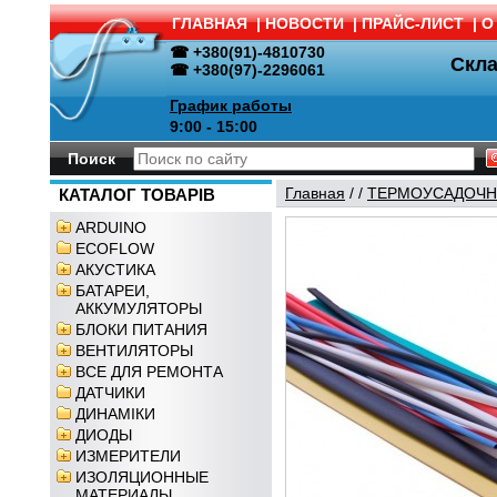
ГЛАВНАЯ
|
НОВОСТИ
|
ПРАЙС-ЛИСТ
|
О
☎ +380(91)-4810730
Скл
☎ +380(97)-2296061
График работы
9:00 - 15:00
Поиск
Главная
/
/
ТЕРМОУСАДОЧН
КАТАЛОГ ТОВАРІВ
ARDUINO
ECOFLOW
АКУСТИКА
БАТАРЕИ,
АККУМУЛЯТОРЫ
БЛОКИ ПИТАНИЯ
ВЕНТИЛЯТОРЫ
ВСЕ ДЛЯ РЕМОНТА
ДАТЧИКИ
ДИНАМІКИ
ДИОДЫ
ИЗМЕРИТЕЛИ
ИЗОЛЯЦИОННЫЕ
МАТЕРИАЛЫ