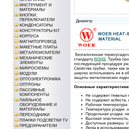
ИНСТРУМЕНТ И
МАТЕРИАЛЫ
КНОПКИ,
ПЕРЕКЛЮЧАТЕЛИ
Диаметр
КОНДЕНСАТОРЫ
КОНСТРУКТОРЫ KIT
КОРПУСА
МАГНИТОПРОВОД
МАКЕТНЫЕ ПЛАТЫ
МЕТАЛЛОИСКАТЕЛИ
Безгалогенная термоусадоч
МЕХАНИЧЕСКИЕ
стандарту
ROHS
. Трубка пр
ЭЛЕМЕНТЫ
последующей процедуре раз
МИКРОСХЕМЫ
Свойства трубки, такие как 
широко использовать ее в о
МОДУЛИ
защиты металлических издели
ОПТОЭЛЕКТРОНИКА
ОПТРОНЫ
Основные характеристики
ПАССИВНЫЕ
КОМПОНЕНТЫ
Не содержит тяжелых 
ПАЯЛЬНОЕ
Не содержит асбеста,
ОБОРУДОВАНИЕ И
Рабочая температура: 
МАТЕРИАЛЫ
Температура усадки: н
Продольная усадка: н
ПЕРЕХОДНИКИ
Высокая эластичность
ПЛАНКИ ПОДСВЕТКИ TV
Доступные размеры: от
ПРЕДОХРАНИТЕЛИ
Легка в использовани