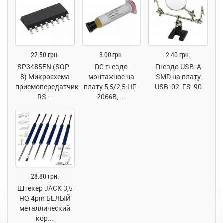
22.50 грн.
3.00 грн.
2.40 грн.
SP3485EN (SOP-
DC гнездо
Гнездо USB-A
8) Микросхема
монтажное на
SMD на плату
приемопередатчик
плату 5,5/2,5 HF-
USB-02-FS-90
RS...
2066B, ...
28.80 грн.
Штекер JACK 3,5
HQ 4pin БЕЛЫЙ
металлический
кор...