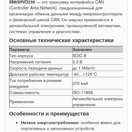
SN65HVD230
— это трансивер интерфейса CAN
(Controller Area Network), предназначенный для
организации обмена данными между микроконтроллером
и физической шиной CAN. Он широко применяется в
автомобильной электронике, промышленной автоматике,
системах управления и диагностики.
Основные технические характеристики
Параметр
Значение
Тип корпуса
SOIC-8
Напряжение питания
3,3 В
Скорость передачи данных
до 1 Мбит/с
Диапазон рабочих температур
-40…+125°C
Ток потребления в режиме
370 мкА
ожидания
Совместимость
ISO-11898
Автомобильная электроника,
Применение
управления
Особенности и преимущества
Низкое энергопотребление:
особенно важно для
портативных и автономных устройств.