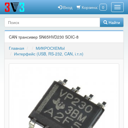
Вход
Корзина:
0
Найти
CAN трансивер SN65HVD230 SOIC-8
Главная
МИКРОСХЕМЫ
Интерфейс (USB, RS-232, CAN, і.т.п)