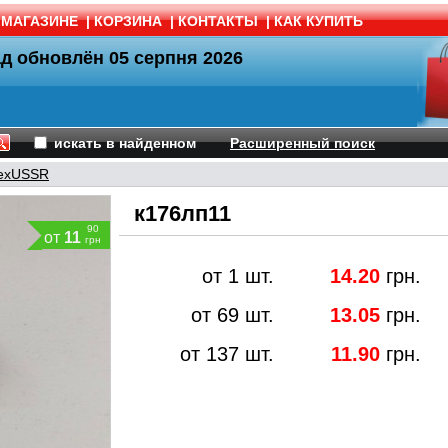
 МАГАЗИНЕ
|
КОРЗИНА
|
КОНТАКТЫ
|
КАК КУПИТЬ
ад обновлён
05 серпня 2026
искать в найденном
Расширенный поиск
exUSSR
к176лп11
90
от
11
грн
от 1 шт.
14.20
грн.
от 69 шт.
13.05
грн.
от 137 шт.
11.90
грн.