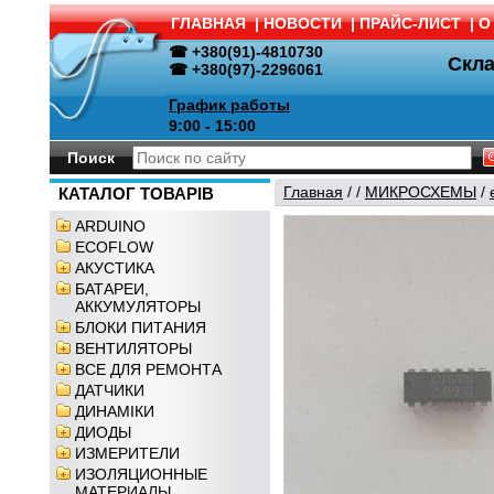
ГЛАВНАЯ
|
НОВОСТИ
|
ПРАЙС-ЛИСТ
|
О
☎ +380(91)-4810730
Скл
☎ +380(97)-2296061
График работы
9:00 - 15:00
Поиск
Главная
/
/
МИКРОСХЕМЫ
/
КАТАЛОГ ТОВАРІВ
ARDUINO
ECOFLOW
АКУСТИКА
БАТАРЕИ,
АККУМУЛЯТОРЫ
БЛОКИ ПИТАНИЯ
ВЕНТИЛЯТОРЫ
ВСЕ ДЛЯ РЕМОНТА
ДАТЧИКИ
ДИНАМІКИ
ДИОДЫ
ИЗМЕРИТЕЛИ
ИЗОЛЯЦИОННЫЕ
МАТЕРИАЛЫ