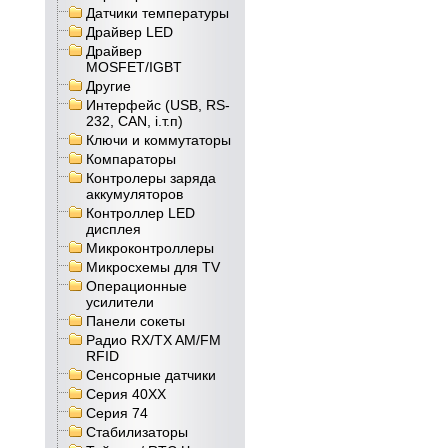
Датчики температуры
Драйвер LED
Драйвер
MOSFET/IGBT
Другие
Интерфейс (USB, RS-
232, CAN, і.т.п)
Ключи и коммутаторы
Компараторы
Контролеры заряда
аккумуляторов
Контроллер LED
дисплея
Микроконтроллеры
Микросхемы для TV
Операционные
усилители
Панели сокеты
Радио RX/TX AM/FM
RFID
Сенсорные датчики
Серия 40XX
Серия 74
Стабилизаторы