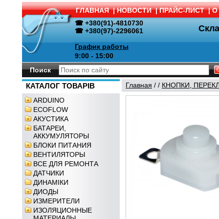
ГЛАВНАЯ
|
НОВОСТИ
|
ПРАЙС-ЛИСТ
|
О
☎ +380(91)-4810730
Скл
☎ +380(97)-2296061
График работы
9:00 - 15:00
Поиск
Главная
/
/
КНОПКИ, ПЕРЕК
КАТАЛОГ ТОВАРІВ
ARDUINO
ECOFLOW
АКУСТИКА
БАТАРЕИ,
АККУМУЛЯТОРЫ
БЛОКИ ПИТАНИЯ
ВЕНТИЛЯТОРЫ
ВСЕ ДЛЯ РЕМОНТА
ДАТЧИКИ
ДИНАМІКИ
ДИОДЫ
ИЗМЕРИТЕЛИ
ИЗОЛЯЦИОННЫЕ
МАТЕРИАЛЫ