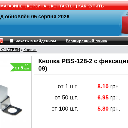
 МАГАЗИНЕ
|
КОРЗИНА
|
КОНТАКТЫ
|
КАК КУПИТЬ
ад обновлён
05 серпня 2026
искать в найденном
Расширенный поиск
ЛЮЧАТЕЛИ
/
Кнопки
Кнопка PBS-128-2 с фиксац
80
09)
от
5
грн
от 1 шт.
8.10
грн.
от 50 шт.
6.95
грн.
от 100 шт.
5.80
грн.