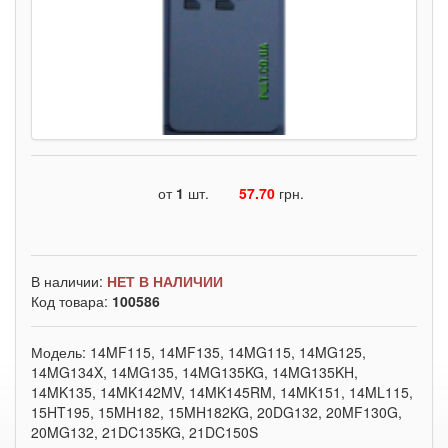
от
1
шт.
57.70
грн.
В наличии:
НЕТ В НАЛИЧИИ
Код товара:
100586
Модель: 14MF115, 14MF135, 14MG115, 14MG125,
14MG134X, 14MG135, 14MG135KG, 14MG135KH,
14MK135, 14MK142MV, 14MK145RM, 14MK151, 14ML115,
15HT195, 15MH182, 15MH182KG, 20DG132, 20MF130G,
20MG132, 21DC135KG, 21DC150S