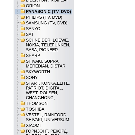
LIBERTON , ROMSAT
ORION
PANASONIC (TV, DVD)
PHILIPS (TV, DVD)
SAMSUNG (TV, DVD)
SANYO
SAT
SCHNEIDER, LOEWE,
NOKIA, TELEFUNKEN,
SABA, PIONEER
SHARP
SHIVAKI, SUPRA,
MEREDIAN, DISTAR
SKYWORTH
SONY
START, KONKA,ELITE,
PATRIOT, DIGITAL,
WEST, ROLSEN,
CHANGHONG,
THOMSON
TOSHIBA
VESTEL, RAINFORD,
SHIVAKI, UNIVERSUM
XIAOMI
ГОРИЗОНТ, РЕКОРД,