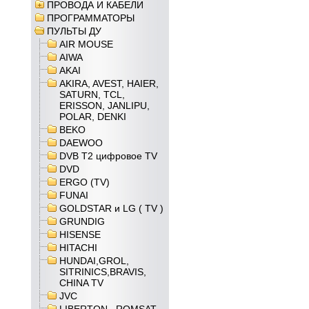
ПРОВОДА И КАБЕЛИ
ПРОГРАММАТОРЫ
ПУЛЬТЫ ДУ
AIR MOUSE
AIWA
AKAI
AKIRA, AVEST, HAIER,
SATURN, TCL,
ERISSON, JANLIPU,
POLAR, DENKI
BEKO
DAEWOO
DVB T2 цифровое TV
DVD
ERGO (TV)
FUNAI
GOLDSTAR и LG ( TV )
GRUNDIG
HISENSE
HITACHI
HUNDAI,GROL,
SITRINICS,BRAVIS,
CHINA TV
JVC