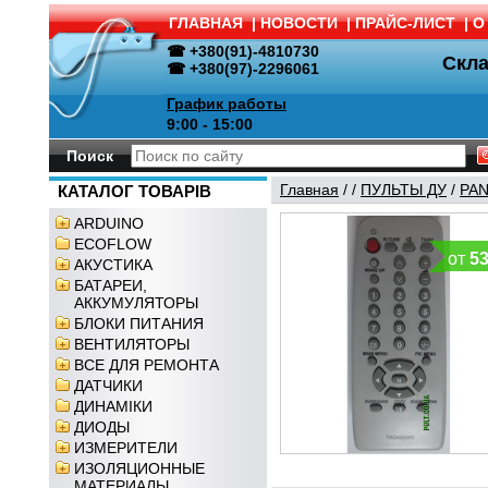
ГЛАВНАЯ
|
НОВОСТИ
|
ПРАЙС-ЛИСТ
|
О
☎ +380(91)-4810730
Скл
☎ +380(97)-2296061
График работы
9:00 - 15:00
Поиск
Главная
/
/
ПУЛЬТЫ ДУ
/
PAN
КАТАЛОГ ТОВАРІВ
ARDUINO
ECOFLOW
от
5
АКУСТИКА
БАТАРЕИ,
АККУМУЛЯТОРЫ
БЛОКИ ПИТАНИЯ
ВЕНТИЛЯТОРЫ
ВСЕ ДЛЯ РЕМОНТА
ДАТЧИКИ
ДИНАМІКИ
ДИОДЫ
ИЗМЕРИТЕЛИ
ИЗОЛЯЦИОННЫЕ
МАТЕРИАЛЫ