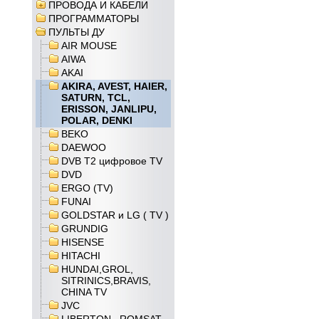
ПРОВОДА И КАБЕЛИ
ПРОГРАММАТОРЫ
ПУЛЬТЫ ДУ
AIR MOUSE
AIWA
AKAI
AKIRA, AVEST, HAIER,
SATURN, TCL,
ERISSON, JANLIPU,
POLAR, DENKI
BEKO
DAEWOO
DVB T2 цифровое TV
DVD
ERGO (TV)
FUNAI
GOLDSTAR и LG ( TV )
GRUNDIG
HISENSE
HITACHI
HUNDAI,GROL,
SITRINICS,BRAVIS,
CHINA TV
JVC