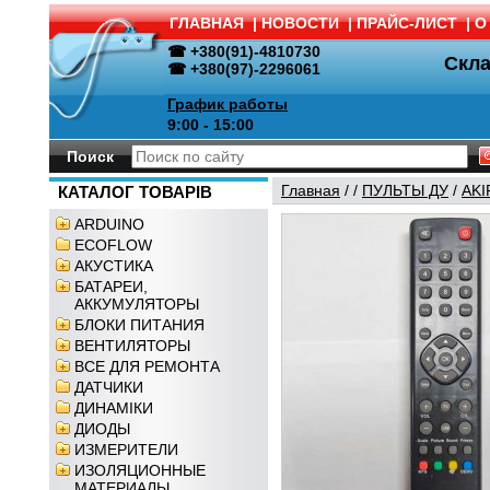
ГЛАВНАЯ
|
НОВОСТИ
|
ПРАЙС-ЛИСТ
|
О
☎ +380(91)-4810730
Скл
☎ +380(97)-2296061
График работы
9:00 - 15:00
Поиск
Главная
/
/
ПУЛЬТЫ ДУ
/
AKI
КАТАЛОГ ТОВАРІВ
ARDUINO
ECOFLOW
АКУСТИКА
БАТАРЕИ,
АККУМУЛЯТОРЫ
БЛОКИ ПИТАНИЯ
ВЕНТИЛЯТОРЫ
ВСЕ ДЛЯ РЕМОНТА
ДАТЧИКИ
ДИНАМІКИ
ДИОДЫ
ИЗМЕРИТЕЛИ
ИЗОЛЯЦИОННЫЕ
МАТЕРИАЛЫ