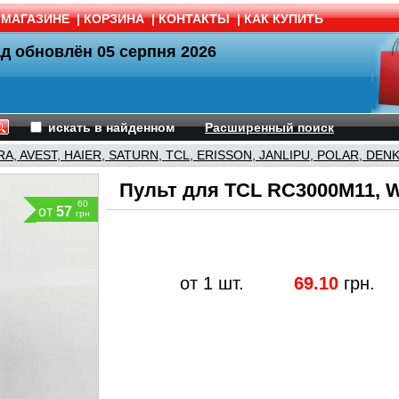
 МАГАЗИНЕ
|
КОРЗИНА
|
КОНТАКТЫ
|
КАК КУПИТЬ
ад обновлён
05 серпня 2026
искать в найденном
Расширенный поиск
RA, AVEST, HAIER, SATURN, TCL, ERISSON, JANLIPU, POLAR, DENK
Пульт для TCL RC3000M11, 
60
от
57
грн
от 1 шт.
69.10
грн.