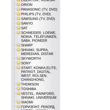
LIBERTON , ROMSAT
ORION
PANASONIC (TV, DVD)
PHILIPS (TV, DVD)
SAMSUNG (TV, DVD)
SANYO
SAT
SCHNEIDER, LOEWE,
NOKIA, TELEFUNKEN,
SABA, PIONEER
SHARP
SHIVAKI, SUPRA,
MEREDIAN, DISTAR
SKYWORTH
SONY
START, KONKA,ELITE,
PATRIOT, DIGITAL,
WEST, ROLSEN,
CHANGHONG,
THOMSON
TOSHIBA
VESTEL, RAINFORD,
SHIVAKI, UNIVERSUM
XIAOMI
ГОРИЗОНТ, РЕКОРД,