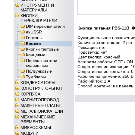
ИНСТРУМЕНТ И
МАТЕРИАЛЫ
КНОПКИ,
ПЕРЕКЛЮЧАТЕЛИ
DIP переключатели
Кнопка питания PBS-11B 
exUSSR
Герконы
Функциональное назначение
Количество контактов: 2 pin
Кнопки
Фиксация: нет
Кнопки тактовые
Подсветка: нет
Концевые
Цвет кнопки: красный
Переключатели
Алгоритм работы: OFF / ON
клавишные
Сопротивление изоляции: 
Ползунковые
Сопротивление контактов: 0
Рабочее напряжение: 250 В
Тумблеры
Рабочий ток: 1 А
КОНДЕНСАТОРЫ
Способ монтажа: на панель
КОНСТРУКТОРЫ KIT
КОРПУСА
МАГНИТОПРОВОД
МАКЕТНЫЕ ПЛАТЫ
МЕТАЛЛОИСКАТЕЛИ
МЕХАНИЧЕСКИЕ
ЭЛЕМЕНТЫ
МИКРОСХЕМЫ
МОДУЛИ