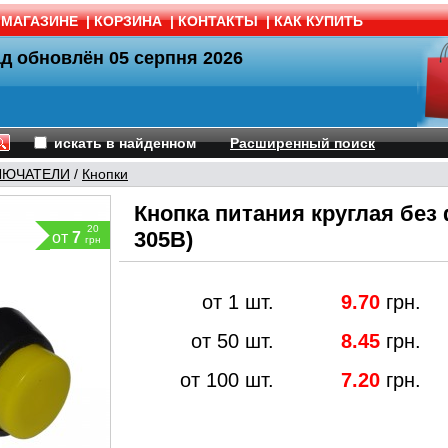
 МАГАЗИНЕ
|
КОРЗИНА
|
КОНТАКТЫ
|
КАК КУПИТЬ
ад обновлён
05 серпня 2026
искать в найденном
Расширенный поиск
ЛЮЧАТЕЛИ
/
Кнопки
Кнопка питания круглая бе
20
305B)
от
7
грн
от 1 шт.
9.70
грн.
от 50 шт.
8.45
грн.
от 100 шт.
7.20
грн.