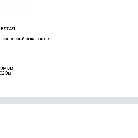
ЖЕЛТАЯ:
: кнопочный выключатель
100МОм
,02Ом