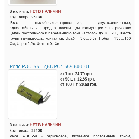
В наличии:
НЕТ В НАЛИЧИИ
Код товара:
25130
Реле пылебрызгозащищенные, двухпозиционные,
одностабильные, предназначены для коммутации электрических
цепей постоянного и переменного тока частотой до 100 кГц. Шесть
групп замыкающих контактов, Uраб = 3,6…5,5в, Rобм = 130…160
Ом, Uср = 2,2в, Uотп = 0,13в
Реле РЭС-55 12,6В РС4.569.600-01
от
1
шт.
24.70 грн.
от
50
шт.
22.65 грн.
от
100
шт.
20.60 грн.
В наличии:
НЕТ В НАЛИЧИИ
Код товара:
25100
Реле РЭС55а - герконовое, питаемое постоянным током,