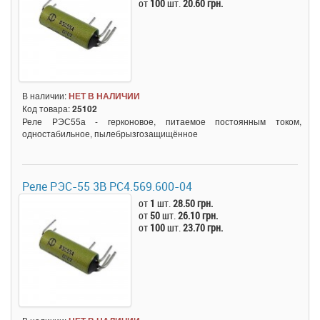
от
100
шт.
20.60 грн.
В наличии:
НЕТ В НАЛИЧИИ
Код товара:
25102
Реле РЭС55а - герконовое, питаемое постоянным током,
одностабильное, пылебрызгозащищённое
Реле РЭС-55 3В РС4.569.600-04
от
1
шт.
28.50 грн.
от
50
шт.
26.10 грн.
от
100
шт.
23.70 грн.