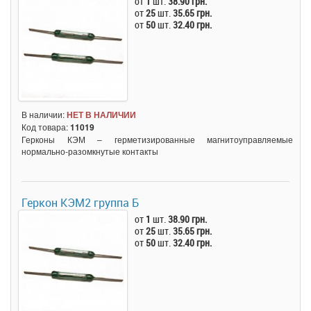
от
1
шт.
38.90 грн.
от
25
шт.
35.65 грн.
от
50
шт.
32.40 грн.
В наличии:
НЕТ В НАЛИЧИИ
Код товара:
11019
Герконы КЭМ – герметизированные магнитоуправляемые
нормально-разомкнутые контакты
Геркон КЭМ2 группа Б
от
1
шт.
38.90 грн.
от
25
шт.
35.65 грн.
от
50
шт.
32.40 грн.