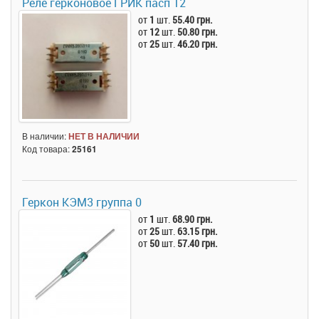
Реле герконовое ГРИК пасп 12
от
1
шт.
55.40 грн.
от
12
шт.
50.80 грн.
от
25
шт.
46.20 грн.
В наличии:
НЕТ В НАЛИЧИИ
Код товара:
25161
Геркон КЭМ3 группа 0
от
1
шт.
68.90 грн.
от
25
шт.
63.15 грн.
от
50
шт.
57.40 грн.