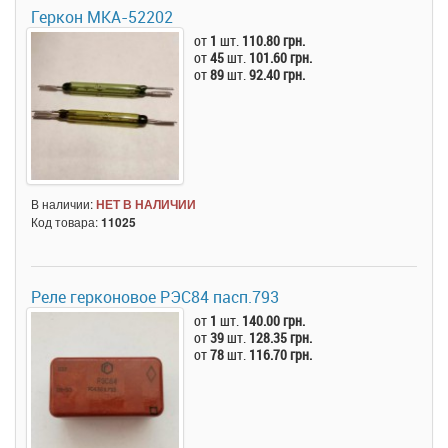
Геркон МКА-52202
от
1
шт.
110.80 грн.
от
45
шт.
101.60 грн.
от
89
шт.
92.40 грн.
В наличии:
НЕТ В НАЛИЧИИ
Код товара:
11025
Реле герконовое РЭС84 пасп.793
от
1
шт.
140.00 грн.
от
39
шт.
128.35 грн.
от
78
шт.
116.70 грн.