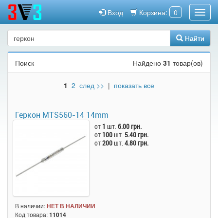
Вход
Корзина:
0
Найти
Поиск
Найдено
31
товар(ов)
1
2
след >>
|
показать все
Геркон MTS560-14 14mm
от
1
шт.
6.00 грн.
от
100
шт.
5.40 грн.
от
200
шт.
4.80 грн.
В наличии:
НЕТ В НАЛИЧИИ
Код товара:
11014