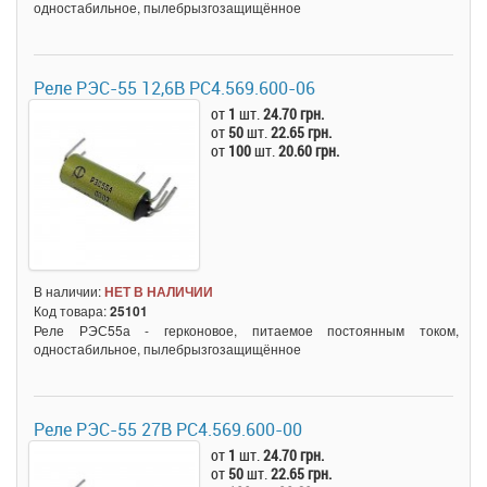
одностабильное, пылебрызгозащищённое
Реле РЭС-55 12,6В РС4.569.600-06
от
1
шт.
24.70 грн.
от
50
шт.
22.65 грн.
от
100
шт.
20.60 грн.
В наличии:
НЕТ В НАЛИЧИИ
Код товара:
25101
Реле РЭС55а - герконовое, питаемое постоянным током,
одностабильное, пылебрызгозащищённое
Реле РЭС-55 27В РС4.569.600-00
от
1
шт.
24.70 грн.
от
50
шт.
22.65 грн.