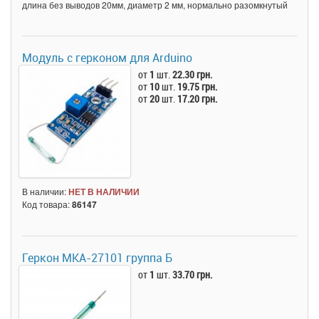
длина без выводов 20мм, диаметр 2 мм, нормально разомкнутый
Модуль с герконом для Arduino
от
1
шт.
22.30 грн.
от
10
шт.
19.75 грн.
от
20
шт.
17.20 грн.
В наличии:
НЕТ В НАЛИЧИИ
Код товара:
86147
Геркон МКА-27101 группа Б
от
1
шт.
33.70 грн.