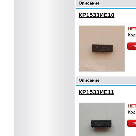
Описание
КР1533ИЕ10
НЕ
Код
У
Описание
КР1533ИЕ11
НЕ
Код
У