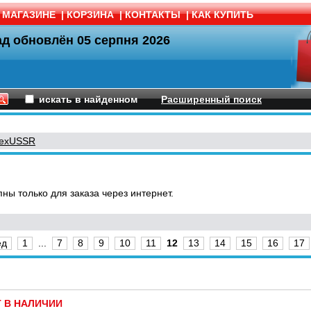
 МАГАЗИНЕ
|
КОРЗИНА
|
КОНТАКТЫ
|
КАК КУПИТЬ
ад обновлён
05 серпня 2026
искать в найденном
Расширенный поиск
exUSSR
ны только для заказа через интернет.
ед
1
...
7
8
9
10
11
12
13
14
15
16
17
Т В НАЛИЧИИ