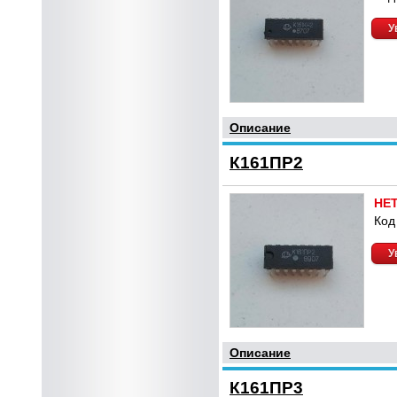
У
Описание
К161ПР2
НЕ
Код
У
Описание
К161ПР3