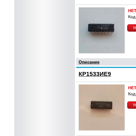
НЕ
Код
У
Описание
КР1533ИЕ9
НЕ
Код
У