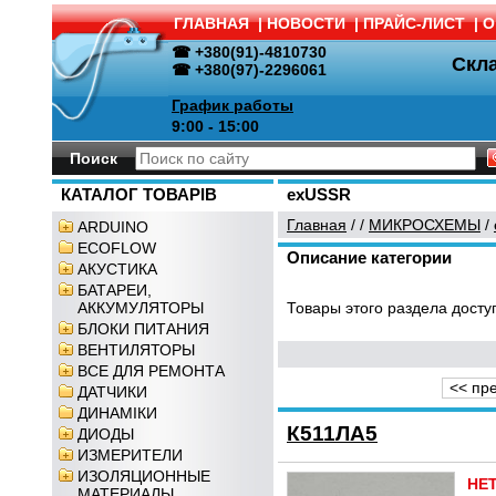
ГЛАВНАЯ
|
НОВОСТИ
|
ПРАЙС-ЛИСТ
|
О
☎ +380(91)-4810730
Скл
☎ +380(97)-2296061
График работы
9:00 - 15:00
Поиск
КАТАЛОГ ТОВАРІВ
exUSSR
Главная
/
/
МИКРОСХЕМЫ
/
ARDUINO
ECOFLOW
Описание категории
АКУСТИКА
БАТАРЕИ,
АККУМУЛЯТОРЫ
Товары этого раздела доступ
БЛОКИ ПИТАНИЯ
ВЕНТИЛЯТОРЫ
ВСЕ ДЛЯ РЕМОНТА
<< пр
ДАТЧИКИ
ДИНАМІКИ
К511ЛА5
ДИОДЫ
ИЗМЕРИТЕЛИ
ИЗОЛЯЦИОННЫЕ
НЕ
МАТЕРИАЛЫ