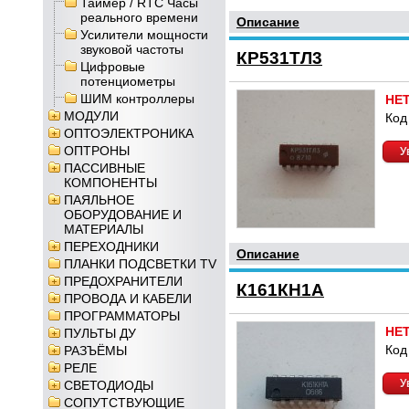
Таймер / RTC Часы
реального времени
Описание
Усилители мощности
звуковой частоты
КР531ТЛ3
Цифровые
потенциометры
ШИМ контроллеры
НЕ
МОДУЛИ
Код
ОПТОЭЛЕКТРОНИКА
ОПТРОНЫ
У
ПАССИВНЫЕ
КОМПОНЕНТЫ
ПАЯЛЬНОЕ
ОБОРУДОВАНИЕ И
МАТЕРИАЛЫ
ПЕРЕХОДНИКИ
Описание
ПЛАНКИ ПОДСВЕТКИ TV
ПРЕДОХРАНИТЕЛИ
К161КН1А
ПРОВОДА И КАБЕЛИ
ПРОГРАММАТОРЫ
НЕ
ПУЛЬТЫ ДУ
Код
РАЗЪЁМЫ
РЕЛЕ
У
СВЕТОДИОДЫ
СОПУТСТВУЮЩИЕ