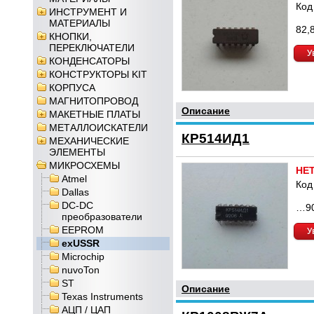
Код
ИНСТРУМЕНТ И
МАТЕРИАЛЫ
82,
КНОПКИ,
ПЕРЕКЛЮЧАТЕЛИ
У
КОНДЕНСАТОРЫ
КОНСТРУКТОРЫ KIT
КОРПУСА
МАГНИТОПРОВОД
Описание
МАКЕТНЫЕ ПЛАТЫ
МЕТАЛЛОИСКАТЕЛИ
КР514ИД1
МЕХАНИЧЕСКИЕ
ЭЛЕМЕНТЫ
МИКРОСХЕМЫ
НЕ
Atmel
Код
Dallas
DC-DC
…9
преобразователи
EEPROM
У
exUSSR
Microchip
nuvoTon
ST
Описание
Texas Instruments
АЦП / ЦАП