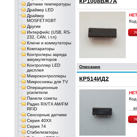
КР1008ВЖ7А
Датчики температуры
Драйвер LED
НЕ
Драйвер
MOSFET/IGBT
Код
Другие
Интерфейс (USB, RS-
У
232, CAN, і.т.п)
Ключи и коммутаторы
Компараторы
Контролеры заряда
аккумуляторов
Контроллер LED
Описание
дисплея
Микроконтроллеры
КР514ИД2
Микросхемы для TV
Операционные
усилители
НЕ
Панели сокеты
Код
Радио RX/TX AM/FM
RFID
…8
Сенсорные датчики
У
Серия 40XX
Серия 74
Стабилизаторы