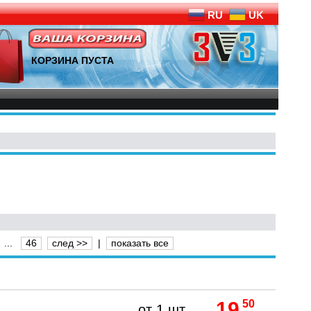
RU
UK
КОРЗИНА ПУСТА
...
46
след >>
|
показать все
19
50
от 1 шт.