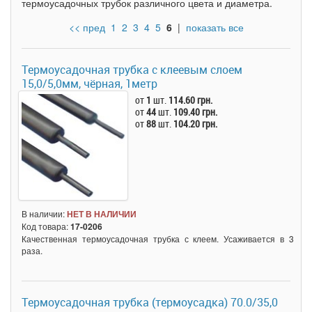
термоусадочных трубок различного цвета и диаметра.
<< пред
1
2
3
4
5
6
|
показать все
Термоусадочная трубка c клеевым слоем
15,0/5,0мм, чёрная, 1метр
от
1
шт.
114.60 грн.
от
44
шт.
109.40 грн.
от
88
шт.
104.20 грн.
В наличии:
НЕТ В НАЛИЧИИ
Код товара:
17-0206
Качественная термоусадочная трубка с клеем. Усаживается в 3
раза.
Термоусадочная трубка (термоусадка) 70.0/35,0