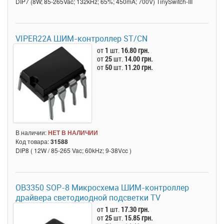
DIP7 (8W; 85-265Vac; 132kHz; 65%; 450mA; 700V) TinySwitch-III
VIPER22A ШИМ-контроллер ST/CN
от
1
шт.
16.80 грн.
от
25
шт.
14.00 грн.
от
50
шт.
11.20 грн.
В наличии:
НЕТ В НАЛИЧИИ
Код товара:
31588
DIP8 ( 12W / 85-265 Vac; 60kHz; 9-38Vcc )
OB3350 SOP-8 Микросхема ШИМ-контроллер
драйвера светодиодной подсветки TV
от
1
шт.
17.30 грн.
от
25
шт.
15.85 грн.