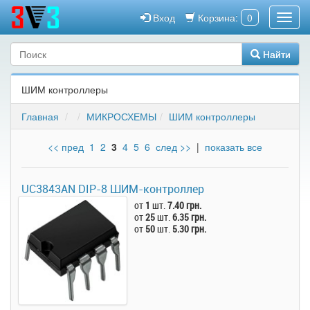
Вход
Корзина:
0
Найти
ШИМ контроллеры
Главная
МИКРОСХЕМЫ
ШИМ контроллеры
<< пред
1
2
3
4
5
6
след >>
|
показать все
UC3843AN DIP-8 ШИМ-контроллер
от
1
шт.
7.40 грн.
от
25
шт.
6.35 грн.
от
50
шт.
5.30 грн.