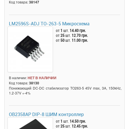
Код товара:
38147
LM2596S-ADJ TO-263-5 Микросхема
от
1
шт.
14.40 грн.
от
25
шт.
12.70 грн.
от
50
шт.
11.00 грн.
В наличии:
НЕТ В НАЛИЧИИ
Код товара:
38130
Понижающий DC-DC стабилизатор TO263-5 45V max, 3A, 150kHz,
1.2-37V +-4%
OB2358AP DIP-8 ШИМ контроллер
от
1
шт.
14.50 грн.
от
25
шт.
12.45 грн.