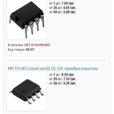
от
1
шт.
7.50 грн.
от
25
шт.
6.65 грн.
от
50
шт.
5.80 грн.
В наличии:
НЕТ В НАЛИЧИИ
Код товара:
38157
MP1410ES (smd soic8) DC-DC преобразователь
от
1
шт.
8.20 грн.
от
25
шт.
7.25 грн.
от
50
шт.
6.30 грн.