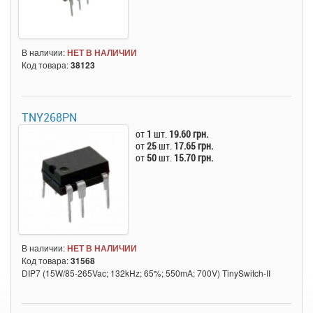
В наличии:
НЕТ В НАЛИЧИИ
Код товара:
38123
TNY268PN
от
1
шт.
19.60 грн.
от
25
шт.
17.65 грн.
от
50
шт.
15.70 грн.
В наличии:
НЕТ В НАЛИЧИИ
Код товара:
31568
DIP7 (15W/85-265Vac; 132kHz; 65%; 550mA; 700V) TinySwitch-II