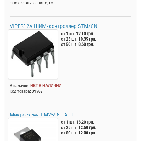
SO8 8.2-30V, 500kHz, 1A
VIPER12A ШИМ-контроллер STM/CN
от
1
шт.
12.10 грн.
от
25
шт.
10.35 грн.
от
50
шт.
8.60 грн.
В наличии:
НЕТ В НАЛИЧИИ
Код товара:
31587
Микросхема LM2596T-ADJ
от
1
шт.
13.20 грн.
от
25
шт.
12.60 грн.
от
50
шт.
12.00 грн.