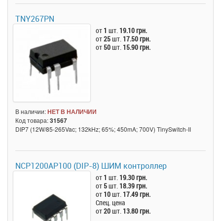
TNY267PN
от
1
шт.
19.10 грн.
от
25
шт.
17.50 грн.
от
50
шт.
15.90 грн.
В наличии:
НЕТ В НАЛИЧИИ
Код товара:
31567
DIP7 (12W/85-265Vac; 132kHz; 65%; 450mA; 700V) TinySwitch-II
NCP1200AP100 (DIP-8) ШИМ контроллер
от
1
шт.
19.30 грн.
от
5
шт.
18.39 грн.
от
10
шт.
17.49 грн.
Спец. цена
от
20
шт.
13.80 грн.